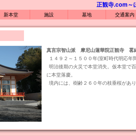
正観寺.com
新本堂
施設
墓地
交通案内
真言宗智山派 摩尼山蓮華院正観寺 畧
１４９２～１５００年(室町時代明応年
明治後期の火災で本堂消失。仮本堂で
に本堂落慶。
境内には、樹齢２６０年の枝垂桜があ