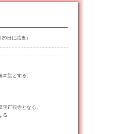
月29日に該当）
築本堂とする。
華院正観寺となる。
なる