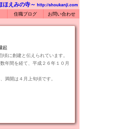
～ほほえみの寺～
http://shoukanji.com
住職ブログ
お問い合わせ
縁起
間)頃に創建と伝えられています。
百数年間を経て、平成２６年１０月
り、満開は４月上旬頃です。