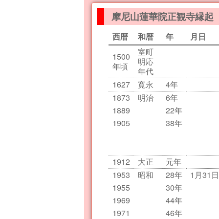
摩尼山蓮華院正観寺縁起
西暦
和暦
年
月日
室町
1500
明応
年頃
年代
1627
寛永
4年
1873
明治
6年
1889
22年
1905
38年
1912
大正
元年
1953
昭和
28年
1月31日
1955
30年
1969
44年
1971
46年