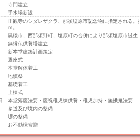
寺門建立
手水場新設
正観寺のシダレザクラ、那須塩原市記念物に指定される。
ｍ。
黒磯市、西那須野町、塩原町の合併により那須塩原市誕生
無縁仏供養塔建立
新本堂建築計画策定
遷座式
本堂解体着工
地鎮祭
基礎着工
上棟式
日
本堂落慶法要・慶祝稚児練供養・稚児加持・施餓鬼法要
参道及び境内の整備
塀の整備
お不動様寄贈