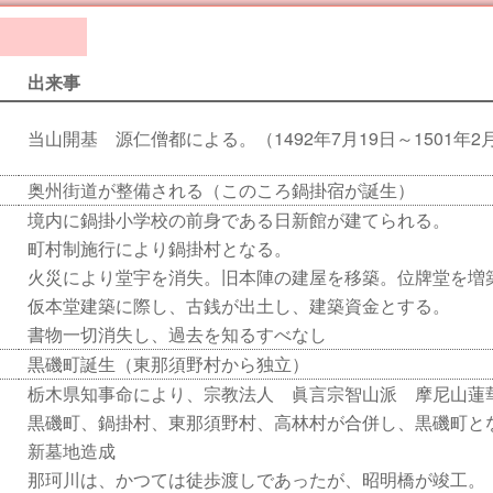
出来事
当山開基 源仁僧都による。（1492年7月19日～1501年2
奥州街道が整備される（このころ鍋掛宿が誕生）
境内に鍋掛小学校の前身である日新館が建てられる。
町村制施行により鍋掛村となる。
火災により堂宇を消失。旧本陣の建屋を移築。位牌堂を増
仮本堂建築に際し、古銭が出土し、建築資金とする。
書物一切消失し、過去を知るすべなし
黒磯町誕生（東那須野村から独立）
栃木県知事命により、宗教法人 眞言宗智山派 摩尼山蓮
黒磯町、鍋掛村、東那須野村、高林村が合併し、黒磯町と
新墓地造成
那珂川は、かつては徒歩渡しであったが、昭明橋が竣工。